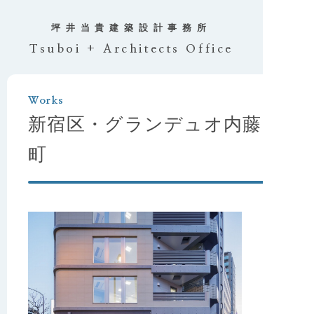
坪井当貴
建築設計事務所
Tsuboi + Architects Office
Works
新宿区・グランデュオ内藤
町