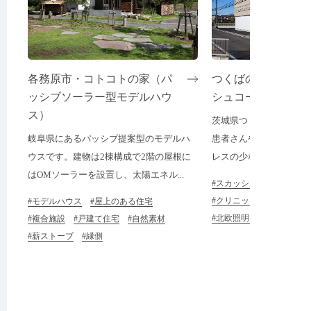
各務原市・コトコトの家（パ
つくばのクリニッ
ッシブソーラー型モデルハウ
シュコートのある
ス）
茨城県つくば市にあるク
岐阜県にあるパッシブ提案型のモデルハ
患者さんや働くスタッフ
ウスです。建物は2棟構成で2階の屋根に
レスの少ない治療、自分ら
はOMソーラーを設置し、太陽エネル...
#スカッシュコート
#クリニック
#モデルハウス
#屋上のある住宅
#北欧照明・家具
#複合施設
#戸建て住宅
#自然素材
#薪ストーブ
#縁側