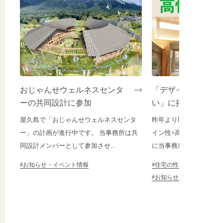
おじゃんせウェルネスセンタ
「デザイン性×高性
ーの共同設計に参加
い」に掲載されま
屋久島で「おじゃんせウェルネスセンタ
昨年より取材を受けてお
ー」の計画が進行中です。 当事務所は共
イン性×高性能の住まい
同設計メンバーとして参加させ...
に当事務所の設計事例が２
#お知らせ・イベント情報
#住宅の性能について
#お知らせ・イベント情報