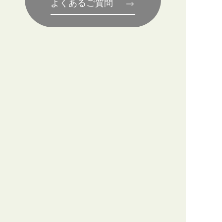
よくあるご質問
坪井当貴建築設計事務所
Tsuboi + Architects Office
坪井当貴建築設計事務所は、家族の歴史や人
それぞれの記憶のなかにある原風景を
「新
しい家につなげること」を設計テーマに家づ
くりをしています。