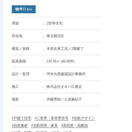
物件Data
用途
2世帯住宅
所在地
東京都北区
構造／規模
木造在来工法／2階建て
延床面積
218.38㎡ (66.06坪)
設計・監理
坪井当貴建築設計事務所
施工
株式会社オオバ工務店
撮影
伊藤秀樹／土居麻紀子
#戸建て住宅
#二世帯・多世帯住宅
#北欧デザイン
#自然素材
#北欧照明・家具
#高気密・高断熱