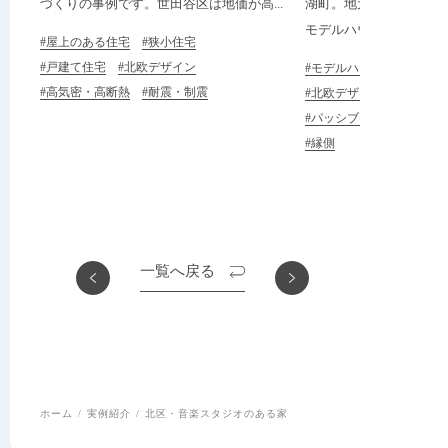
づくりの事例です。世田谷区は地価が高...
湖町。地元の工務店とも
モデルハウスとして、河口
#屋上のある住宅
#狭小住宅
#戸建て住宅
#北欧デザイン
#モデルハウス
#高気密・高断熱
#耐震・制震
#北欧デザイン
#パッシブデザイン
#縁側
一覧へ戻る
ホーム
実例紹介
北区・音楽スタジオのある家