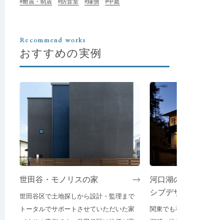
#耐震・制震
#防音室
#縁側
#中庭
Recommend works
おすすめの実例
世田谷・モノリスの家
河口湖のモデルハ
シブデザイン）
世田谷区で土地探しから設計・監理まで
トータルでサポートさせていただいた家
関東でも有数の寒冷地で