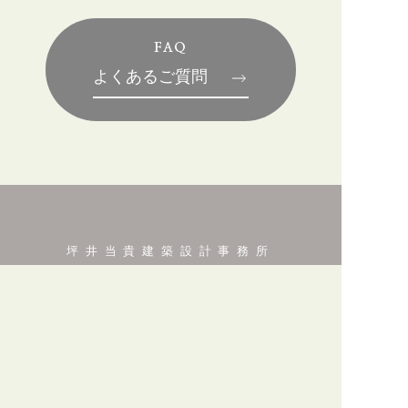
FAQ
よくあるご質問
坪井当貴建築設計事務所
Tsuboi + Architects Office
坪井当貴建築設計事務所は、家族の歴史や人
それぞれの記憶のなかにある原風景を
「新
しい家につなげること」を設計テーマに家づ
くりをしています。