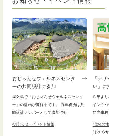
お知らせ・イベント情報
おじゃんせウェルネスセンタ
「デザイン性×高性
ーの共同設計に参加
い」に掲載されま
屋久島で「おじゃんせウェルネスセンタ
昨年より取材を受けてお
ー」の計画が進行中です。 当事務所は共
イン性×高性能の住まい
同設計メンバーとして参加させ...
に当事務所の設計事例が２
#お知らせ・イベント情報
#住宅の性能について
#お知らせ・イベント情報