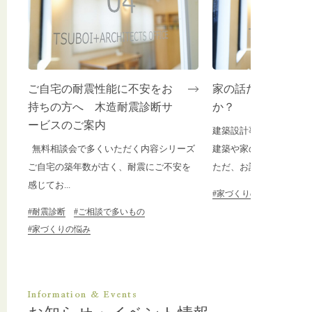
ご自宅の耐震性能に不安をお
家の話だけになっ
持ちの方へ 木造耐震診断サ
か？
ービスのご案内
建築設計事務所を主宰す
無料相談会で多くいただく内容シリーズ
建築や家のご相談をよく
ご自宅の築年数が古く、耐震にご不安を
ただ、お話をお聞きすると
感じてお...
#家づくりの悩み
#耐震診断
#ご相談で多いもの
#家づくりの悩み
Information & Events